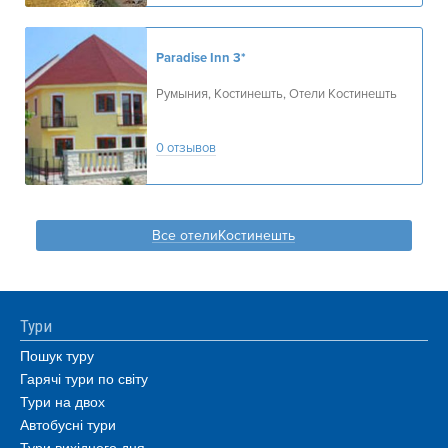
Paradise Inn
3*
Румыния, Костинешть, Отели Костинешть
0 отзывов
Все отелиКостинешть
Тури
Пошук туру
Гарячі тури по світу
Тури на двох
Автобусні тури
Тури вихідного дня