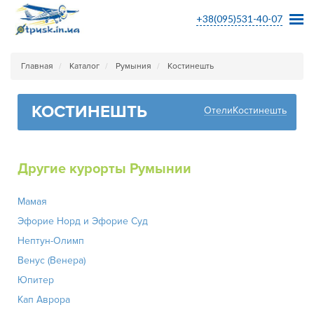
+38(095)531-40-07
Главная
Каталог
Румыния
Костинешть
КОСТИНЕШТЬ
ОтелиКостинешть
Другие курорты Румынии
Мамая
Эфорие Норд и Эфорие Суд
Нептун-Олимп
Венус (Венера)
Юпитер
Кап Аврора