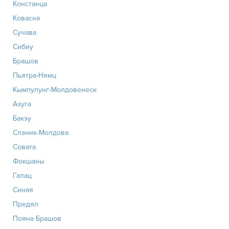
Констанца
Ковасна
Сучава
Сибиу
Брашов
Пьятра-Нямц
Кымпулунг-Молдовенеск
Азуга
Бакэу
Слэник-Молдова
Совата
Фокшаны
Галац
Синая
Предял
Пояна Брашов