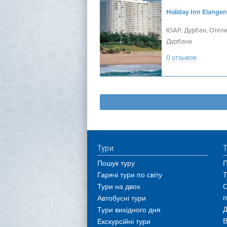
Holiday Inn Elangen
ЮАР, Дурбан, Отел
Дурбана
0 отзывов
Тури
Т
Пошук туру
П
Гарячі тури по світу
Т
Тури на двох
О
п
Автобусні тури
Д
Тури вихідного дня
В
Екскурсійні тури