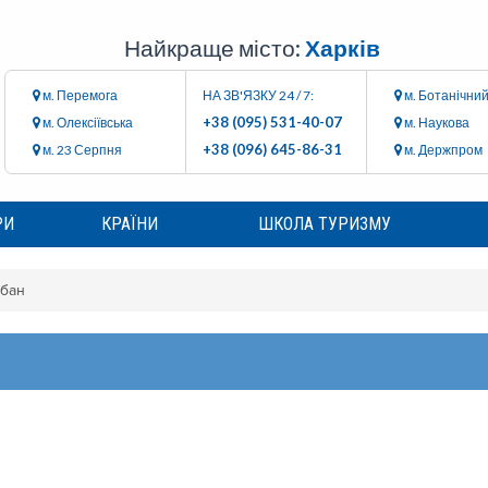
Найкраще місто:
Харків
м. Перемога
НА ЗВ'ЯЗКУ 24 / 7:
м. Ботанічний
+38 (095) 531-40-07
м. Олексіївська
м. Наукова
+38 (096) 645-86-31
м. 23 Серпня
м. Держпром
РИ
КРАЇНИ
ШКОЛА ТУРИЗМУ
бан