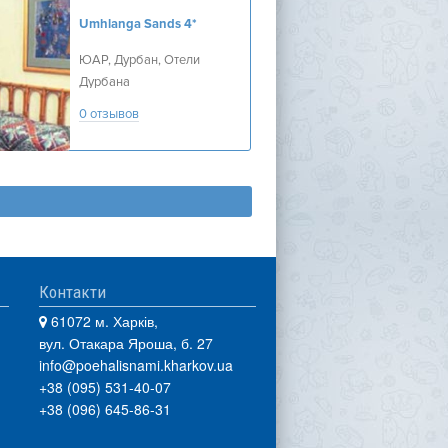
Umhlanga Sands
4*
ЮАР, Дурбан, Отели
Дурбана
0 отзывов
Контакти
61072 м. Харків,
вул. Отакара Яроша, б. 27
info@poehalisnami.kharkov.ua
+38 (095) 531-40-07
+38 (096) 645-86-31