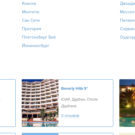
Книсна
Джорд
Монтегю
Моссел
Сан Сити
Пилане
Претория
Содван
Плеттенберг Бей
Оудсху
Йоханнесбург
Beverly Hills
5*
и
ЮАР, Дурбан, Отели
Дурбана
0 отзывов