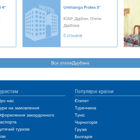
i
4*
Umhlanga Protea
3*
и
ЮАР, Дурбан, Отели
Дурбана
0 отзывов
Все отелиДурбана
уристам
Популярні країни
ро нас
Єгипет
ури на замовлення
Туреччина
формлення закордонного
Туніс
аспорта
Чорногорія
итячий туризм
Грузія
ізи
Болгарія