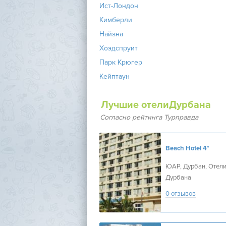
Ист-Лондон
Кимберли
Найзна
Хоэдспруит
Парк Крюгер
Кейптаун
Лучшие отелиДурбана
Согласно рейтинга Турправда
Beach Hotel
4*
ЮАР, Дурбан, Отел
Дурбана
0 отзывов