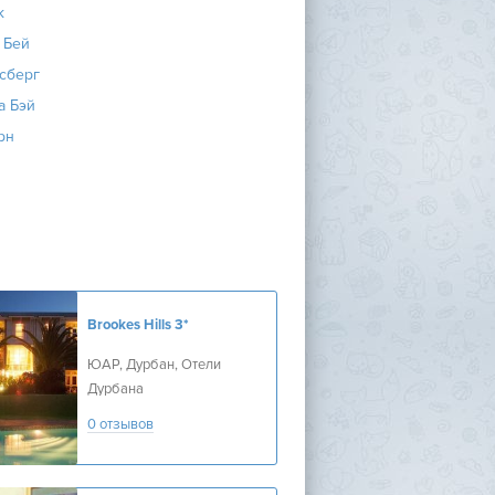
ж
 Бей
сберг
а Бэй
рн
Brookes Hills
3*
ЮАР, Дурбан, Отели
Дурбана
0 отзывов