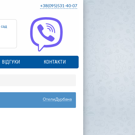
+38(095)531-40-07
 сад
ВІДГУКИ
КОНТАКТИ
ОтелиДурбана