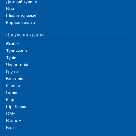
Дитячий туризм
Візи
Школа туризму
Корисно знати
Популярні країни
Єгипет
Туреччина
Туніс
Чорногорія
Грузія
Болгарія
Іспанія
Італія
Кіпр
Шрі Ланка
ОАЕ
В’єтнам
Балі