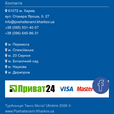
Контакти
61072 м. Харків,
вул. Отакара Яроша, б. 27
info@poehalisnami.kharkov.ua
+38 (095) 531-40-07
+38 (096) 645-86-31
м. Перемога
м. Олексіївська
м. 23 Серпня
м. Ботанічний сад
м. Наукова
м. Держпром
ТурАгенція Твого Міста! Ukraine 2026 ©
www.Poehalisnami.Kharkov.ua