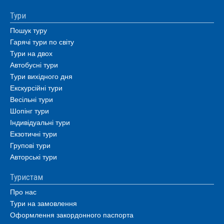
Тури
Пошук туру
Гарячі тури по світу
Тури на двох
Автобусні тури
Тури вихідного дня
Екскурсійні тури
Весільні тури
Шопінг тури
Індивідуальні тури
Екзотичні тури
Групові тури
Авторські тури
Туристам
Про нас
Тури на замовлення
Оформлення закордонного паспорта