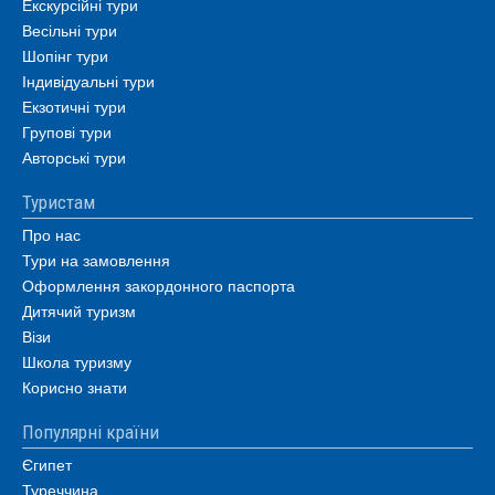
Екскурсійні тури
Весільні тури
Шопінг тури
Індивідуальні тури
Екзотичні тури
Групові тури
Авторські тури
Туристам
Про нас
Тури на замовлення
Оформлення закордонного паспорта
Дитячий туризм
Візи
Школа туризму
Корисно знати
Популярні країни
Єгипет
Туреччина