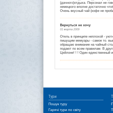
Тури
Т
Пошук туру
П
Гарячі тури по світу
Т