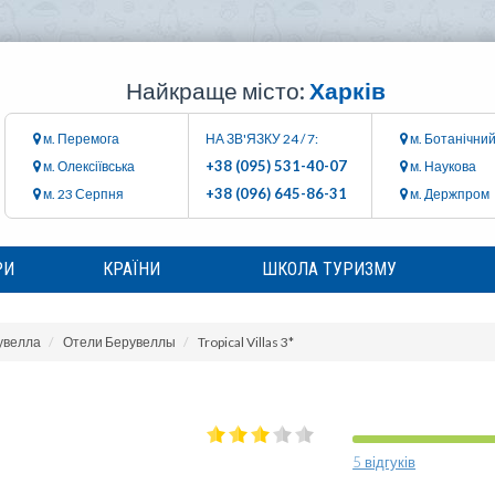
Найкраще місто:
Харків
м. Перемога
НА ЗВ'ЯЗКУ 24 / 7:
м. Ботанічний
+38 (095) 531-40-07
м. Олексіївська
м. Наукова
+38 (096) 645-86-31
м. 23 Серпня
м. Держпром
РИ
КРАЇНИ
ШКОЛА ТУРИЗМУ
увелла
Отели Берувеллы
Tropical Villas 3*
5 відгуків