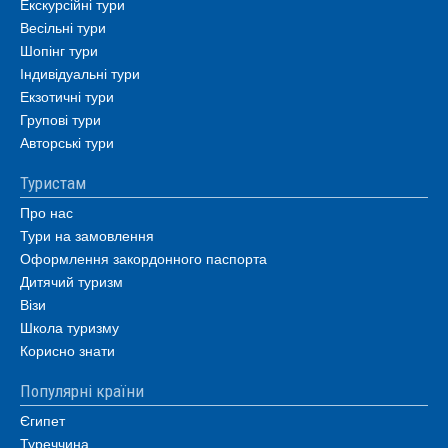
Екскурсійні тури
Весільні тури
Шопінг тури
Індивідуальні тури
Екзотичні тури
Групові тури
Авторські тури
Туристам
Про нас
Тури на замовлення
Оформлення закордонного паспорта
Дитячий туризм
Візи
Школа туризму
Корисно знати
Популярні країни
Єгипет
Туреччина