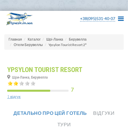
+38(095)531-40-07
Главная
Каталог
Шрі-Ланка
Берувелла
Отели Берувеллы
Ypsylon Tourist Resort 2*
YPSYLON TOURIST RESORT
Шри-Ланка, Берувелла
7
1 відгук
ДЕТАЛЬНО ПРО ЦЕЙ ГОТЕЛЬ
ВІДГУКИ
ТУРИ