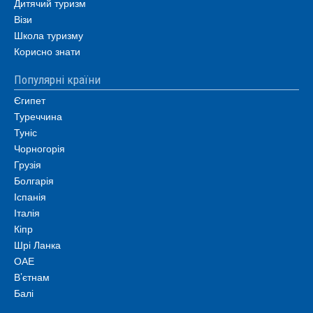
Дитячий туризм
Візи
Школа туризму
Корисно знати
Популярні країни
Єгипет
Туреччина
Туніс
Чорногорія
Грузія
Болгарія
Іспанія
Італія
Кіпр
Шрі Ланка
ОАЕ
В’єтнам
Балі