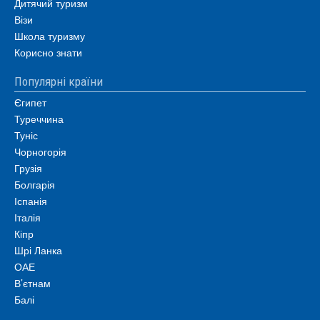
Дитячий туризм
Візи
Школа туризму
Корисно знати
Популярні країни
Єгипет
Туреччина
Туніс
Чорногорія
Грузія
Болгарія
Іспанія
Італія
Кіпр
Шрі Ланка
ОАЕ
В’єтнам
Балі