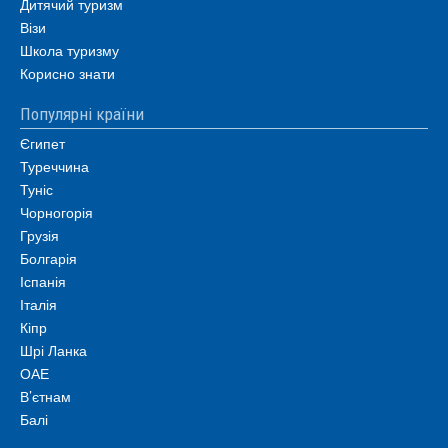
Дитячий туризм
Візи
Школа туризму
Корисно знати
Популярні країни
Єгипет
Туреччина
Туніс
Чорногорія
Грузія
Болгарія
Іспанія
Італія
Кіпр
Шрі Ланка
ОАЕ
В’єтнам
Балі