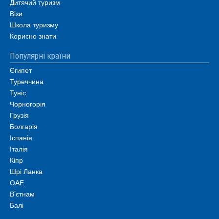
Дитячий туризм
Візи
Школа туризму
Корисно знати
Популярні країни
Єгипет
Туреччина
Туніс
Чорногорія
Грузія
Болгарія
Іспанія
Італія
Кіпр
Шрі Ланка
ОАЕ
В’єтнам
Балі