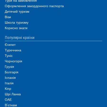
Тури на замовлення
Оформлення закордонного паспорта
Дитячий туризм
Візи
Школа туризму
Корисно знати
Популярні країни
Єгипет
Туреччина
Туніс
Чорногорія
Грузія
Болгарія
Іспанія
Італія
Кіпр
Шрі Ланка
ОАЕ
В’єтнам