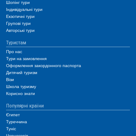
Шопінг тури
Індивідуальні тури
Екзотичні тури
Групові тури
Авторські тури
Туристам
Про нас
Тури на замовлення
Оформлення закордонного паспорта
Дитячий туризм
Візи
Школа туризму
Корисно знати
Популярні країни
Єгипет
Туреччина
Туніс
Чорногорія