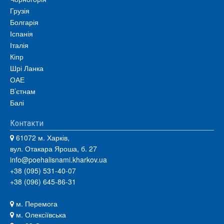
Грузія
Болгарія
Іспанія
Італія
Кіпр
Шрі Ланка
ОАЕ
В’єтнам
Балі
Контакти
61072 м. Харків,
вул. Отакара Яроша, б. 27
info@poehalisnami.kharkov.ua
+38 (095) 531-40-07
+38 (096) 645-86-31
м. Перемога
м. Олексіївська