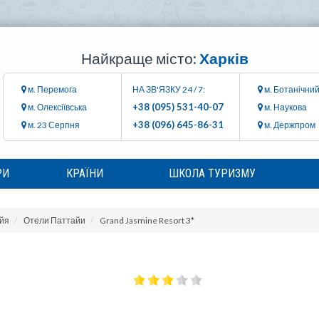
Найкраще місто:
Харків
м. Перемога
НА ЗВ'ЯЗКУ 24 / 7:
м. Ботанічний
+38 (095) 531-40-07
м. Олексіївська
м. Наукова
+38 (096) 645-86-31
м. 23 Серпня
м. Держпром
РИ
КРАЇНИ
ШКОЛА ТУРИЗМУ
йя
Отели Паттайи
Grand Jasmine Resort 3*