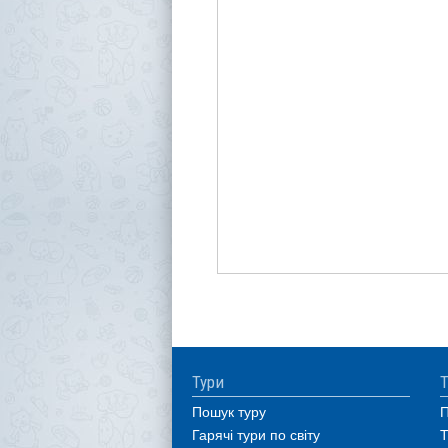
Тури
Т
Пошук туру
П
Гарячі тури по світу
Т