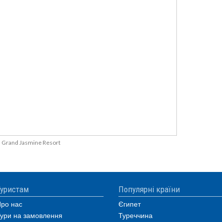
Grand Jasmine Resort
уристам
Популярні країни
ро нас
Єгипет
ури на замовлення
Туреччина