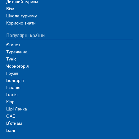
Дитячий туризм
Візи
Школа туризму
Корисно знати
Популярні країни
Єгипет
Туреччина
Туніс
Чорногорія
Грузія
Болгарія
Іспанія
Італія
Кіпр
Шрі Ланка
ОАЕ
В’єтнам
Балі