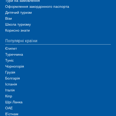
Тури на замовлення
Оформлення закордонного паспорта
Дитячий туризм
Візи
Школа туризму
Корисно знати
Популярні країни
Єгипет
Туреччина
Туніс
Чорногорія
Грузія
Болгарія
Іспанія
Італія
Кіпр
Шрі Ланка
ОАЕ
В’єтнам