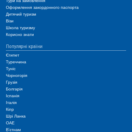
Тури на замовлення
Оформлення закордонного паспорта
Дитячий туризм
Візи
Школа туризму
Корисно знати
Популярні країни
Єгипет
Туреччина
Туніс
Чорногорія
Грузія
Болгарія
Іспанія
Італія
Кіпр
Шрі Ланка
ОАЕ
В’єтнам