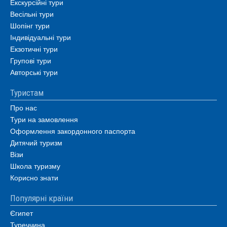
Екскурсійні тури
Весільні тури
Шопінг тури
Індивідуальні тури
Екзотичні тури
Групові тури
Авторські тури
Туристам
Про нас
Тури на замовлення
Оформлення закордонного паспорта
Дитячий туризм
Візи
Школа туризму
Корисно знати
Популярні країни
Єгипет
Туреччина