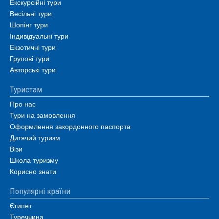
Екскурсійні тури
Весільні тури
Шопінг тури
Індивідуальні тури
Екзотичні тури
Групові тури
Авторські тури
Туристам
Про нас
Тури на замовлення
Оформлення закордонного паспорта
Дитячий туризм
Візи
Школа туризму
Корисно знати
Популярні країни
Єгипет
Туреччина