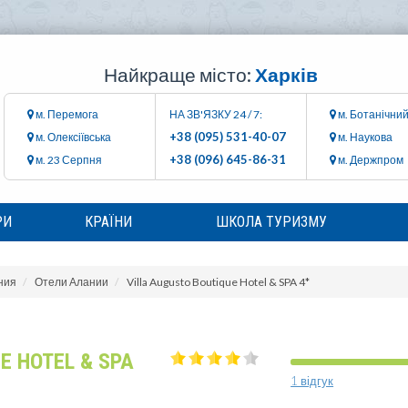
Найкраще місто:
Харків
м. Перемога
НА ЗВ'ЯЗКУ 24 / 7:
м. Ботанічний
+38 (095) 531-40-07
м. Олексіївська
м. Наукова
+38 (096) 645-86-31
м. 23 Серпня
м. Держпром
РИ
КРАЇНИ
ШКОЛА ТУРИЗМУ
ния
Отели Алании
Villa Augusto Boutique Hotel & SPA 4*
E HOTEL & SPA
1 відгук