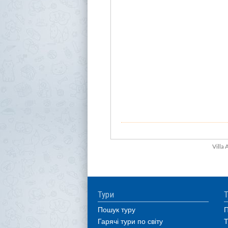
Villa
Тури
Т
Пошук туру
П
Гарячі тури по світу
Т