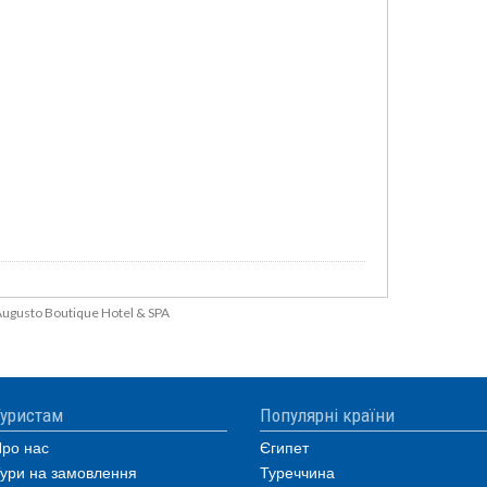
 Augusto Boutique Hotel & SPA
уристам
Популярні країни
ро нас
Єгипет
ури на замовлення
Туреччина