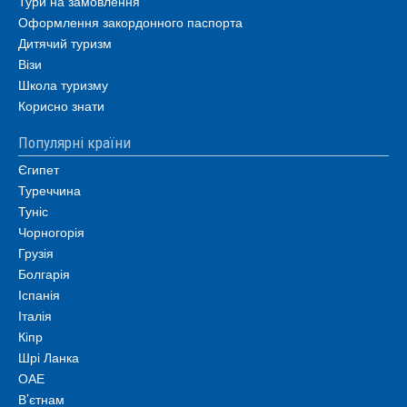
Тури на замовлення
Оформлення закордонного паспорта
Дитячий туризм
Візи
Школа туризму
Корисно знати
Популярні країни
Єгипет
Туреччина
Туніс
Чорногорія
Грузія
Болгарія
Іспанія
Італія
Кіпр
Шрі Ланка
ОАЕ
В’єтнам