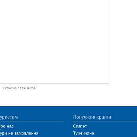
Crowne Plaza Bursa
уристам
Популярні країни
ро нас
Єгипет
ури на замовлення
Туреччина