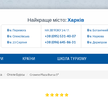
Найкраще місто:
Харків
м. Перемога
НА ЗВ'ЯЗКУ 24 / 7:
м. Ботанічний
+38 (095) 531-40-07
м. Олексіївська
м. Наукова
+38 (096) 645-86-31
м. 23 Серпня
м. Держпром
РИ
КРАЇНИ
ШКОЛА ТУРИЗМУ
са
Отели Бурсы
Crowne Plaza Bursa 5*