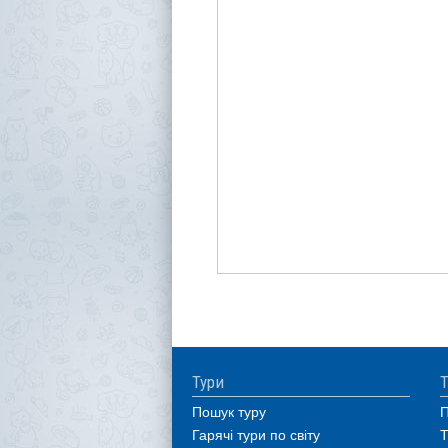
Тури
Т
Пошук туру
П
Гарячі тури по світу
Т