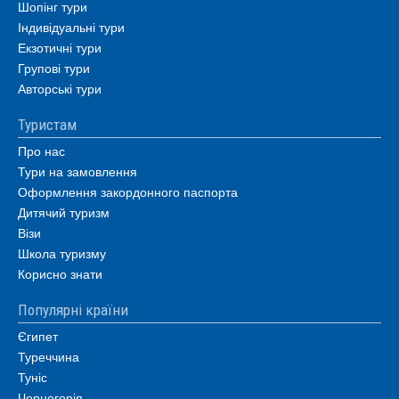
Шопінг тури
Індивідуальні тури
Екзотичні тури
Групові тури
Авторські тури
Туристам
Про нас
Тури на замовлення
Оформлення закордонного паспорта
Дитячий туризм
Візи
Школа туризму
Корисно знати
Популярні країни
Єгипет
Туреччина
Туніс
Чорногорія