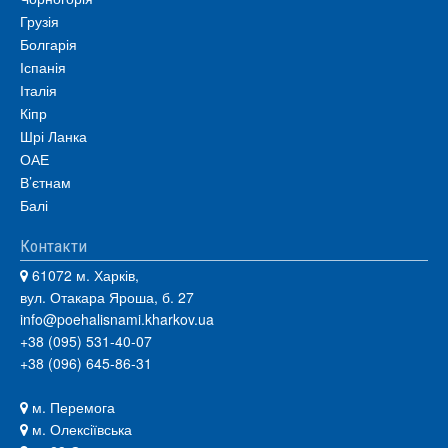
Грузія
Болгарія
Іспанія
Італія
Кіпр
Шрі Ланка
ОАЕ
В’єтнам
Балі
Контакти
61072 м. Харків,
вул. Отакара Яроша, б. 27
info@poehalisnami.kharkov.ua
+38 (095) 531-40-07
+38 (096) 645-86-31
м. Перемога
м. Олексіївська