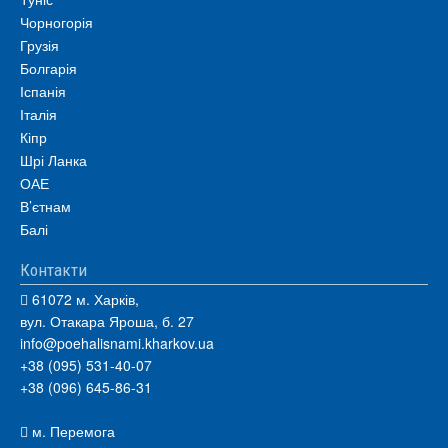
Чорногорія
Грузія
Болгарія
Іспанія
Італія
Кіпр
Шрі Ланка
ОАЕ
В’єтнам
Балі
Контакти
61072 м. Харків,
вул. Отакара Яроша, б. 27
info@poehalisnami.kharkov.ua
+38 (095) 531-40-07
+38 (096) 645-86-31
м. Перемога