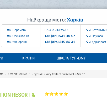
Найкраще місто:
Харків
м. Перемога
НА ЗВ'ЯЗКУ 24 / 7:
м. Ботанічний
+38 (095) 531-40-07
м. Олексіївська
м. Наукова
+38 (096) 645-86-31
м. 23 Серпня
м. Держпром
РИ
КРАЇНИ
ШКОЛА ТУРИЗМУ
ме
Отели Чешме
Reges A Luxury Collection Resort & Spa 5*
TION RESORT &