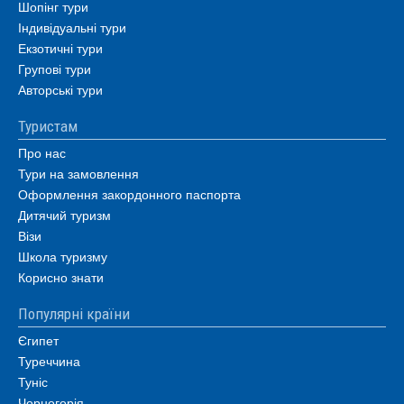
Шопінг тури
Індивідуальні тури
Екзотичні тури
Групові тури
Авторські тури
Туристам
Про нас
Тури на замовлення
Оформлення закордонного паспорта
Дитячий туризм
Візи
Школа туризму
Корисно знати
Популярні країни
Єгипет
Туреччина
Туніс
Чорногорія