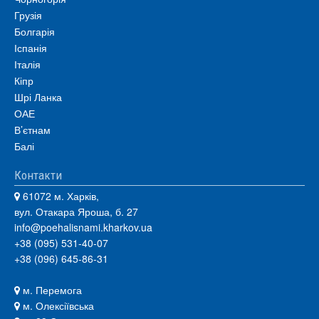
Грузія
Болгарія
Іспанія
Італія
Кіпр
Шрі Ланка
ОАЕ
В’єтнам
Балі
Контакти
61072 м. Харків,
вул. Отакара Яроша, б. 27
info@poehalisnami.kharkov.ua
+38 (095) 531-40-07
+38 (096) 645-86-31
м. Перемога
м. Олексіївська