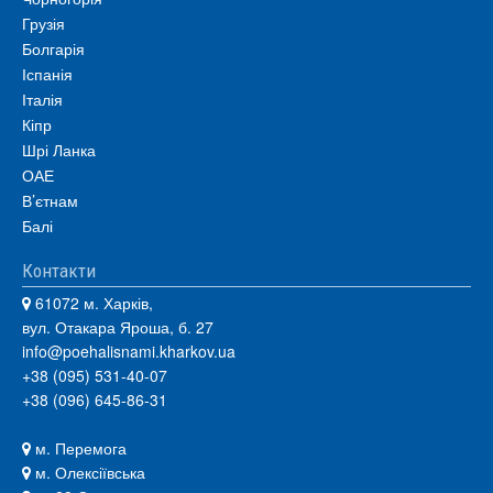
Грузія
Болгарія
Іспанія
Італія
Кіпр
Шрі Ланка
ОАЕ
В’єтнам
Балі
Контакти
61072 м. Харків,
вул. Отакара Яроша, б. 27
info@poehalisnami.kharkov.ua
+38 (095) 531-40-07
+38 (096) 645-86-31
м. Перемога
м. Олексіївська