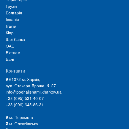
Грузія
Болгарія
Іспанія
Італія
Кіпр
Шрі Ланка
ОАЕ
В’єтнам
Балі
Контакти
61072 м. Харків,
вул. Отакара Яроша, б. 27
info@poehalisnami.kharkov.ua
+38 (095) 531-40-07
+38 (096) 645-86-31
м. Перемога
м. Олексіївська