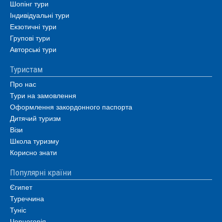
Шопінг тури
Індивідуальні тури
Екзотичні тури
Групові тури
Авторські тури
Туристам
Про нас
Тури на замовлення
Оформлення закордонного паспорта
Дитячий туризм
Візи
Школа туризму
Корисно знати
Популярні країни
Єгипет
Туреччина
Туніс
Чорногорія