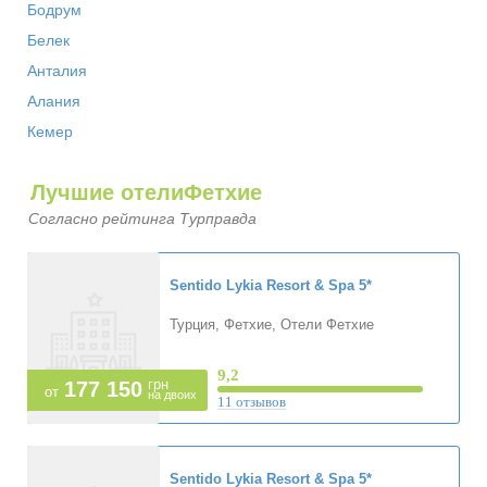
Бодрум
Белек
Анталия
Алания
Кемер
Лучшие отелиФетхие
Согласно рейтинга Турправда
Sentido Lykia Resort & Spa
5*
Турция, Фетхие, Отели Фетхие
9,2
грн
177 150
от
на двоих
11 отзывов
Sentido Lykia Resort & Spa
5*