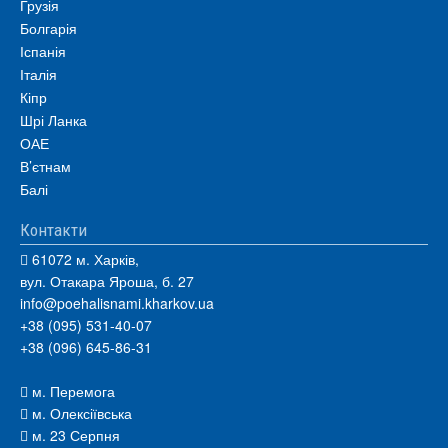
Грузія
Болгарія
Іспанія
Італія
Кіпр
Шрі Ланка
ОАЕ
В’єтнам
Балі
Контакти
61072 м. Харків,
вул. Отакара Яроша, б. 27
info@poehalisnami.kharkov.ua
+38 (095) 531-40-07
+38 (096) 645-86-31
м. Перемога
м. Олексіївська
м. 23 Серпня