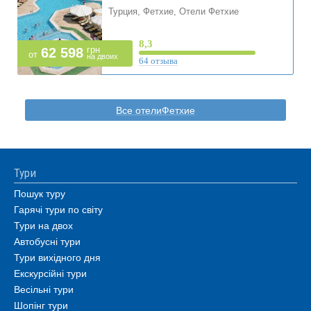
Турция, Фетхие, Отели Фетхие
8,3
грн
62 598
от
на двоих
64 отзыва
Все отелиФетхие
Тури
Пошук туру
Гарячі тури по світу
Тури на двох
Автобусні тури
Тури вихідного дня
Екскурсійні тури
Весільні тури
Шопінг тури