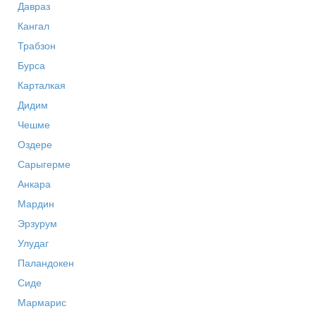
Давраз
Кангал
Трабзон
Бурса
Карталкая
Дидим
Чешме
Оздере
Сарыгерме
Анкара
Мардин
Эрзурум
Улудаг
Паландокен
Сиде
Мармарис