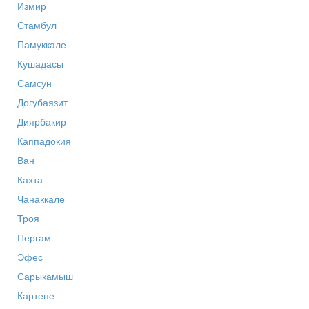
Измир
Стамбул
Памуккале
Кушадасы
Самсун
Догубаязит
Диярбакир
Каппадокия
Ван
Кахта
Чанаккале
Троя
Пергам
Эфес
Сарыкамыш
Картепе