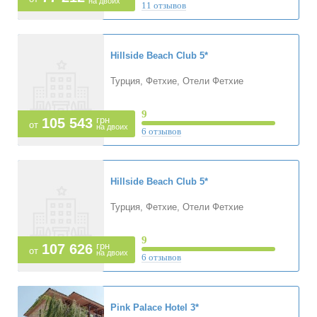
на двоих
11 отзывов
Hillside Beach Club
5*
Турция, Фетхие, Отели Фетхие
9
грн
105 543
от
на двоих
6 отзывов
Hillside Beach Club
5*
Турция, Фетхие, Отели Фетхие
9
грн
107 626
от
на двоих
6 отзывов
Pink Palace Hotel
3*