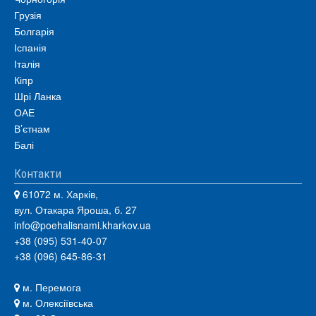
Грузія
Болгарія
Іспанія
Італія
Кіпр
Шрі Ланка
ОАЕ
В’єтнам
Балі
Контакти
61072 м. Харків,
вул. Отакара Яроша, б. 27
info@poehalisnami.kharkov.ua
+38 (095) 531-40-07
+38 (096) 645-86-31
м. Перемога
м. Олексіївська