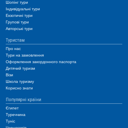
Шопінг тури
Індивідуальні тури
Екзотичні тури
Групові тури
Авторські тури
Туристам
Про нас
Тури на замовлення
Оформлення закордонного паспорта
Дитячий туризм
Візи
Школа туризму
Корисно знати
Популярні країни
Єгипет
Туреччина
Туніс
Чорногорія