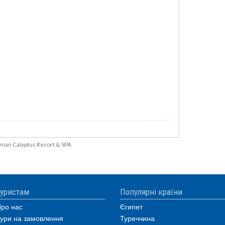
man Calyptus Resort & SPA
уристам
Популярні країни
ро нас
Єгипет
ури на замовлення
Туреччина