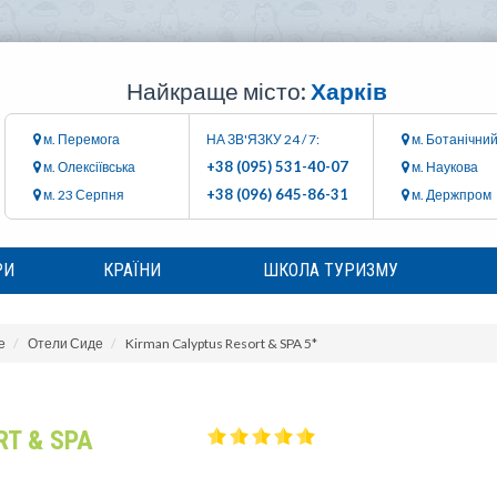
Найкраще місто:
Харків
м. Перемога
НА ЗВ'ЯЗКУ 24 / 7:
м. Ботанічний
+38 (095) 531-40-07
м. Олексіївська
м. Наукова
+38 (096) 645-86-31
м. 23 Серпня
м. Держпром
РИ
КРАЇНИ
ШКОЛА ТУРИЗМУ
е
Отели Сиде
Kirman Calyptus Resort & SPA 5*
T & SPA