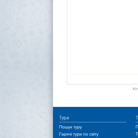
Kir
Тури
Т
Пошук туру
П
Гарячі тури по світу
Т