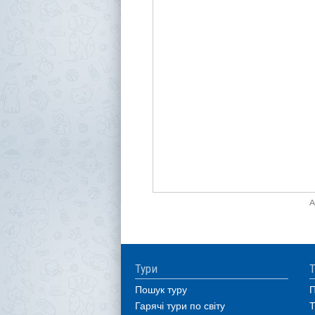
A
Тури
Т
Пошук туру
П
Гарячі тури по світу
Т