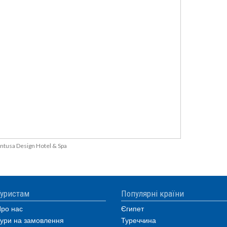
ntusa Design Hotel & Spa
уристам
Популярні країни
ро нас
Єгипет
ури на замовлення
Туреччина