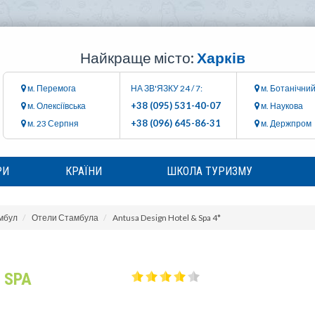
Найкраще місто:
Харків
м. Перемога
НА ЗВ'ЯЗКУ 24 / 7:
м. Ботанічний
+38 (095) 531-40-07
м. Олексіївська
м. Наукова
+38 (096) 645-86-31
м. 23 Серпня
м. Держпром
РИ
КРАЇНИ
ШКОЛА ТУРИЗМУ
мбул
Отели Стамбула
Antusa Design Hotel & Spa 4*
 SPA