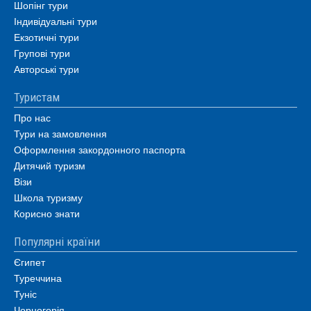
Шопінг тури
Індивідуальні тури
Екзотичні тури
Групові тури
Авторські тури
Туристам
Про нас
Тури на замовлення
Оформлення закордонного паспорта
Дитячий туризм
Візи
Школа туризму
Корисно знати
Популярні країни
Єгипет
Туреччина
Туніс
Чорногорія