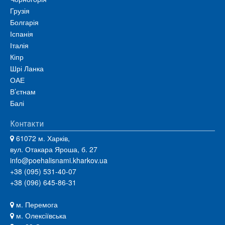
Грузія
Болгарія
Іспанія
Італія
Кіпр
Шрі Ланка
ОАЕ
В’єтнам
Балі
Контакти
61072 м. Харків,
вул. Отакара Яроша, б. 27
info@poehalisnami.kharkov.ua
+38 (095) 531-40-07
+38 (096) 645-86-31
м. Перемога
м. Олексіївська