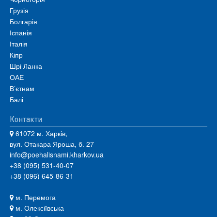
Грузія
Болгарія
Іспанія
Італія
Кіпр
Шрі Ланка
ОАЕ
В’єтнам
Балі
Контакти
61072 м. Харків,
вул. Отакара Яроша, б. 27
info@poehalisnami.kharkov.ua
+38 (095) 531-40-07
+38 (096) 645-86-31
м. Перемога
м. Олексіївська