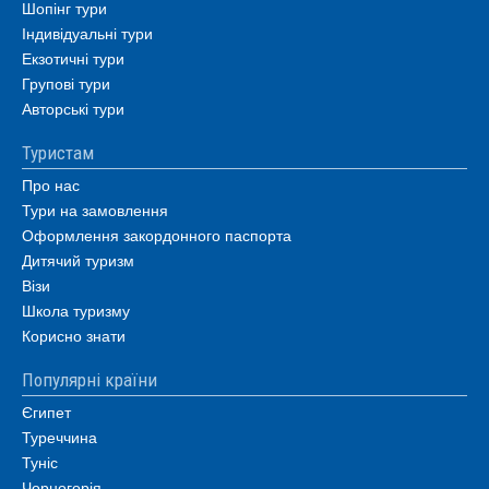
Шопінг тури
Індивідуальні тури
Екзотичні тури
Групові тури
Авторські тури
Туристам
Про нас
Тури на замовлення
Оформлення закордонного паспорта
Дитячий туризм
Візи
Школа туризму
Корисно знати
Популярні країни
Єгипет
Туреччина
Туніс
Чорногорія