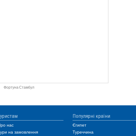
Фортуна Стамбул
уристам
Популярні країни
ро нас
Єгипет
ури на замовлення
Туреччина