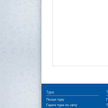
Тури
Т
Пошук туру
П
Гарячі тури по світу
Т