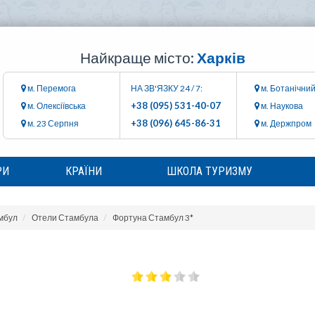
Найкраще місто:
Харків
м. Перемога
НА ЗВ'ЯЗКУ 24 / 7:
м. Ботанічний
+38 (095) 531-40-07
м. Олексіївська
м. Наукова
+38 (096) 645-86-31
м. 23 Серпня
м. Держпром
РИ
КРАЇНИ
ШКОЛА ТУРИЗМУ
мбул
Отели Стамбула
Фортуна Стамбул 3*