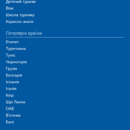
Дитячий туризм
Візи
Школа туризму
Корисно знати
Популярні країни
Єгипет
Туреччина
Туніс
Чорногорія
Грузія
Болгарія
Іспанія
Італія
Кіпр
Шрі Ланка
ОАЕ
В’єтнам
Балі