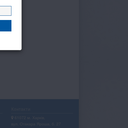
Контакти
61072 м. Харків,
вул. Отакара Яроша, б. 27