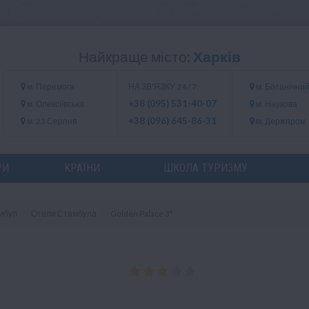
Найкраще місто:
Харків
м. Перемога
НА ЗВ'ЯЗКУ 24 / 7:
м. Ботанічний
+38 (095) 531-40-07
м. Олексіївська
м. Наукова
+38 (096) 645-86-31
м. 23 Серпня
м. Держпром
РИ
КРАЇНИ
ШКОЛА ТУРИЗМУ
мбул
Отели Стамбула
Golden Palace 3*