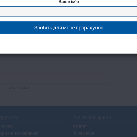
Ваше ім'я
Golden Palace
уристам
Популярні країни
ро нас
Єгипет
ури на замовлення
Туреччина