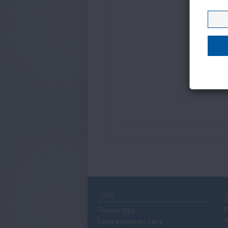
Тури
Т
Пошук туру
П
Гарячі тури по світу
Т