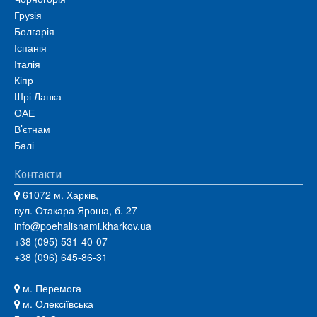
Грузія
Болгарія
Іспанія
Італія
Кіпр
Шрі Ланка
ОАЕ
В’єтнам
Балі
Контакти
61072 м. Харків,
вул. Отакара Яроша, б. 27
info@poehalisnami.kharkov.ua
+38 (095) 531-40-07
+38 (096) 645-86-31
м. Перемога
м. Олексіївська