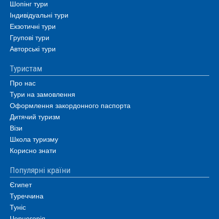
Шопінг тури
Індивідуальні тури
Екзотичні тури
Групові тури
Авторські тури
Туристам
Про нас
Тури на замовлення
Оформлення закордонного паспорта
Дитячий туризм
Візи
Школа туризму
Корисно знати
Популярні країни
Єгипет
Туреччина
Туніс
Чорногорія