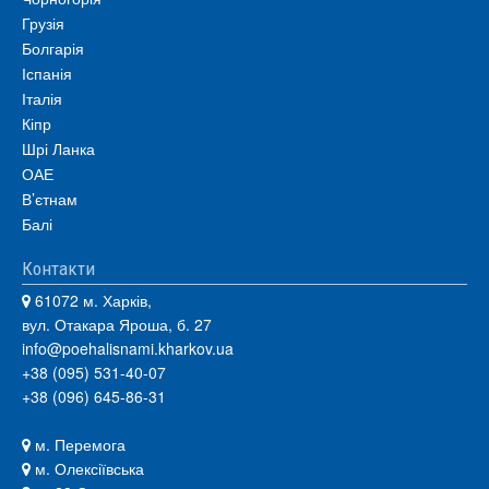
Грузія
Болгарія
Іспанія
Італія
Кіпр
Шрі Ланка
ОАЕ
В’єтнам
Балі
Контакти
61072 м. Харків,
вул. Отакара Яроша, б. 27
info@poehalisnami.kharkov.ua
+38 (095) 531-40-07
+38 (096) 645-86-31
м. Перемога
м. Олексіївська