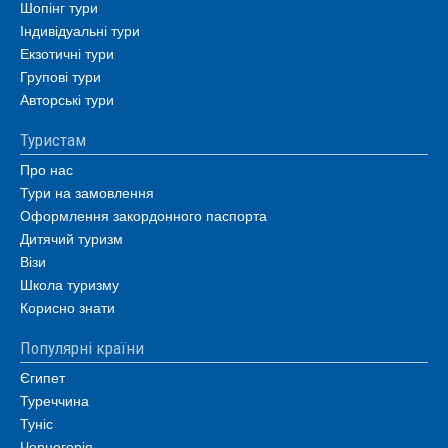
Шопінг тури
Індивідуальні тури
Екзотичні тури
Групові тури
Авторські тури
Туристам
Про нас
Тури на замовлення
Оформлення закордонного паспорта
Дитячий туризм
Візи
Школа туризму
Корисно знати
Популярні країни
Єгипет
Туреччина
Туніс
Чорногорія