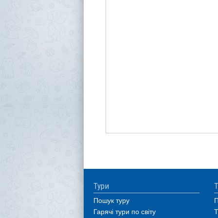
Тури
Т
Пошук туру
П
Гарячі тури по світу
Т