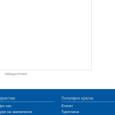
Miklagord Hotel
уристам
Популярні країни
ро нас
Єгипет
ури на замовлення
Туреччина