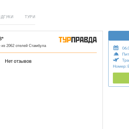
ІДГУКИ
ТУРИ
06.
Пит
Тра
Номер: 