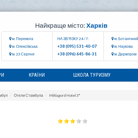
Найкраще місто:
Харків
м. Перемога
НА ЗВ'ЯЗКУ 24 / 7:
м. Ботанічний
+38 (095) 531-40-07
м. Олексіївська
м. Наукова
+38 (096) 645-86-31
м. 23 Серпня
м. Держпром
РИ
КРАЇНИ
ШКОЛА ТУРИЗМУ
мбул
Отели Стамбула
Miklagord Hotel 3*