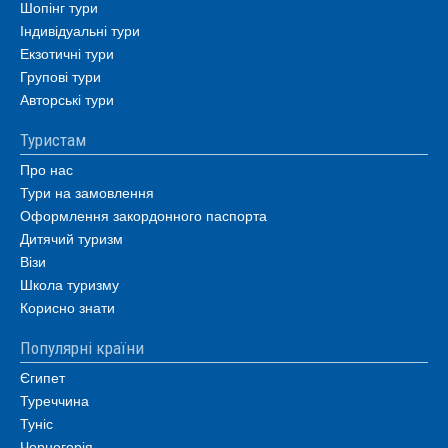
Шопінг тури
Індивідуальні тури
Екзотичні тури
Групові тури
Авторські тури
Туристам
Про нас
Тури на замовлення
Оформлення закордонного паспорта
Дитячий туризм
Візи
Школа туризму
Корисно знати
Популярні країни
Єгипет
Туреччина
Туніс
Чорногорія