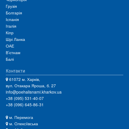
Грузія
Болгарія
Іспанія
Італія
Кіпр
Шрі Ланка
ОАЕ
В’єтнам
Балі
Контакти
61072 м. Харків,
вул. Отакара Яроша, б. 27
info@poehalisnami.kharkov.ua
+38 (095) 531-40-07
+38 (096) 645-86-31
м. Перемога
м. Олексіївська