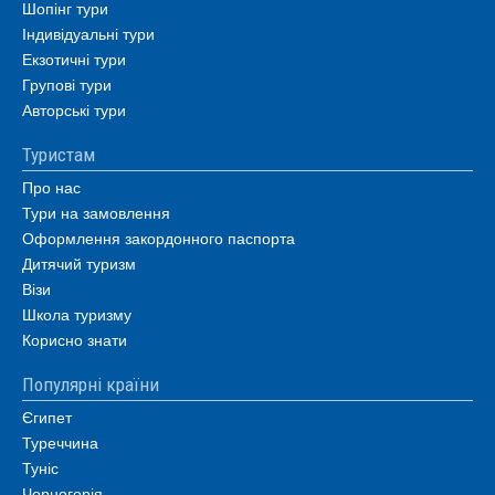
Шопінг тури
Індивідуальні тури
Екзотичні тури
Групові тури
Авторські тури
Туристам
Про нас
Тури на замовлення
Оформлення закордонного паспорта
Дитячий туризм
Візи
Школа туризму
Корисно знати
Популярні країни
Єгипет
Туреччина
Туніс
Чорногорія