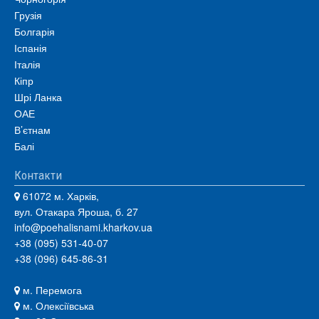
Грузія
Болгарія
Іспанія
Італія
Кіпр
Шрі Ланка
ОАЕ
В’єтнам
Балі
Контакти
61072 м. Харків,
вул. Отакара Яроша, б. 27
info@poehalisnami.kharkov.ua
+38 (095) 531-40-07
+38 (096) 645-86-31
м. Перемога
м. Олексіївська