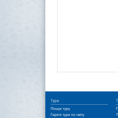
Тури
Т
Пошук туру
П
Гарячі тури по світу
Т