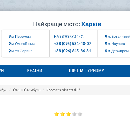
Найкраще місто:
Харків
м. Перемога
НА ЗВ'ЯЗКУ 24 / 7:
м. Ботанічний
+38 (095) 531-40-07
м. Олексіївська
м. Наукова
+38 (096) 645-86-31
м. 23 Серпня
м. Держпром
РИ
КРАЇНИ
ШКОЛА ТУРИЗМУ
мбул
Отели Стамбула
Roomers Nisantasi 3*