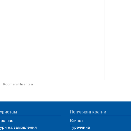
Roomers Nisantasi
уристам
Популярні країни
ро нас
Єгипет
ури на замовлення
Туреччина