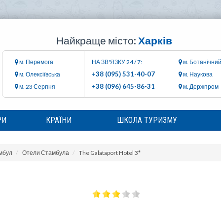
Найкраще місто:
Харків
м. Перемога
НА ЗВ'ЯЗКУ 24 / 7:
м. Ботанічний
+38 (095) 531-40-07
м. Олексіївська
м. Наукова
+38 (096) 645-86-31
м. 23 Серпня
м. Держпром
РИ
КРАЇНИ
ШКОЛА ТУРИЗМУ
мбул
Отели Стамбула
The Galataport Hotel 3*