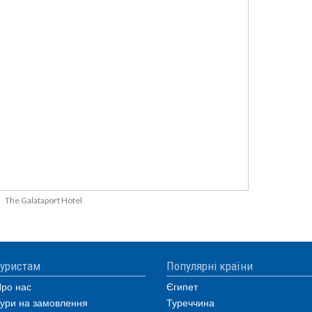
The Galataport Hotel
уристам
Популярні країни
ро нас
Єгипет
ури на замовлення
Туреччина