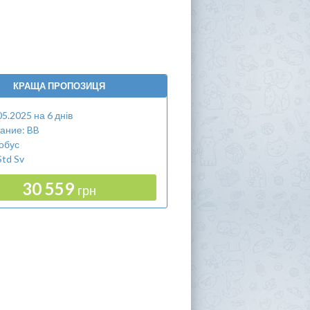
КРАЩА ПРОПОЗИЦЯ
05.2025 на 6 днів
ание: BB
обус
Std Sv
30 559
грн