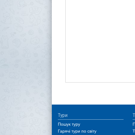
Тури
Т
Пошук туру
П
Гарячі тури по світу
Т