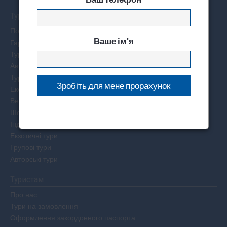
Тури
Пошук туру
Ваше ім'я
Гарячі тури по світу
Тури на двох
Автобусні тури
Тури вихідного дня
Екскурсійні тури
Весільні тури
Шопінг тури
Індивідуальні тури
Екзотичні тури
Групові тури
Авторські тури
Туристам
Про нас
Тури на замовлення
Оформлення закордонного паспорта