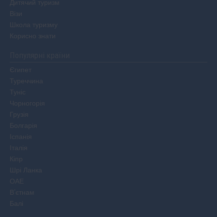
Дитячий туризм
Візи
Школа туризму
Корисно знати
Популярні країни
Єгипет
Туреччина
Туніс
Чорногорія
Грузія
Болгарія
Іспанія
Італія
Кіпр
Шрі Ланка
ОАЕ
В’єтнам
Балі