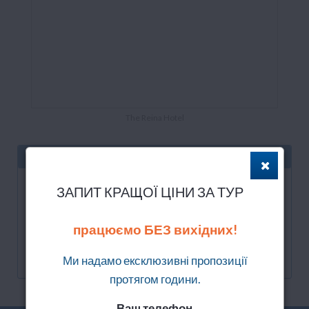
The Reina Hotel
КРАЩА ПРОПОЗИЦЯ
01.08.2022 на 8 днів
ЗАПИТ КРАЩОЇ ЦІНИ ЗА ТУР
Питание: BB
Транспорт не включений
працюємо БЕЗ вихідних!
Номер: Standard Room
12 236
Ми надамо ексклюзивні пропозиції
грн
протягом години.
Ваш телефон