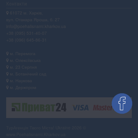
Контакти
61072 м. Харків,
вул. Отакара Яроша, б. 27
info@poehalisnami.kharkov.ua
+38 (095) 531-40-07
+38 (096) 645-86-31
м. Перемога
м. Олексіївська
м. 23 Серпня
м. Ботанічний сад
м. Наукова
м. Держпром
ТурАгенція Твого Міста! Ukraine 2026 ©
www.Poehalisnami.Kharkov.ua