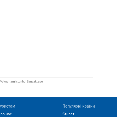
y Wyndham Istanbul Sancaktepe
уристам
Популярні країни
ро нас
Єгипет