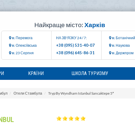
Найкраще місто:
Харків
м. Перемога
НА ЗВ'ЯЗКУ 24 / 7:
м. Ботанічний
+38 (095) 531-40-07
м. Олексіївська
м. Наукова
+38 (096) 645-86-31
м. 23 Серпня
м. Держпром
РИ
КРАЇНИ
ШКОЛА ТУРИЗМУ
мбул
Отели Стамбула
Tryp By Wyndham Istanbul Sancaktepe 5*
NBUL