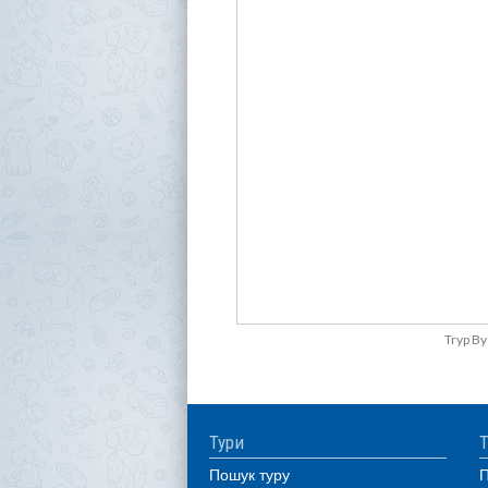
Tryp B
Тури
Т
Пошук туру
П