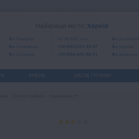
Найкраще місто:
Харків
м. Перемога
НА ЗВ'ЯЗКУ 24 / 7:
м. Ботанічний
+38 (095) 531-40-07
м. Олексіївська
м. Наукова
+38 (096) 645-86-31
м. 23 Серпня
м. Держпром
РИ
КРАЇНИ
ШКОЛА ТУРИЗМУ
мбул
Отели Стамбула
Vizyon Avcilar 3*