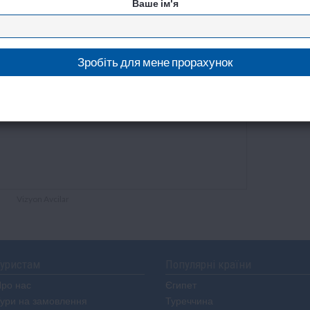
Ваше ім'я
Vizyon Avcilar
уристам
Популярні країни
ро нас
Єгипет
ури на замовлення
Туреччина