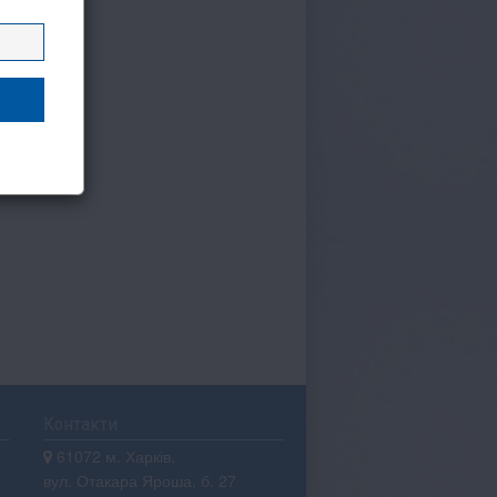
Контакти
61072 м. Харків,
вул. Отакара Яроша, б. 27