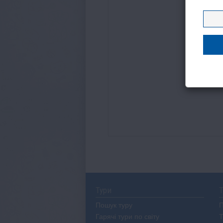
Тури
Т
Пошук туру
П
Гарячі тури по світу
Т