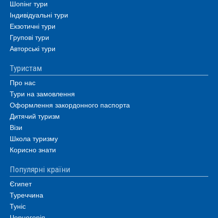
Шопінг тури
Індивідуальні тури
Екзотичні тури
Групові тури
Авторські тури
Туристам
Про нас
Тури на замовлення
Оформлення закордонного паспорта
Дитячий туризм
Візи
Школа туризму
Корисно знати
Популярні країни
Єгипет
Туреччина
Туніс
Чорногорія