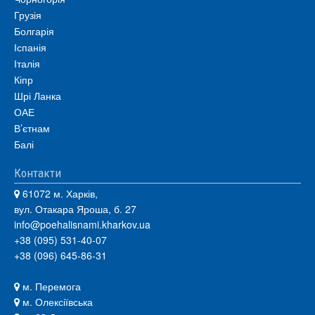
Грузія
Болгарія
Іспанія
Італія
Кіпр
Шрі Ланка
ОАЕ
В’єтнам
Балі
Контакти
61072 м. Харків,
вул. Отакара Яроша, б. 27
info@poehalisnami.kharkov.ua
+38 (095) 531-40-07
+38 (096) 645-86-31
м. Перемога
м. Олексіївська