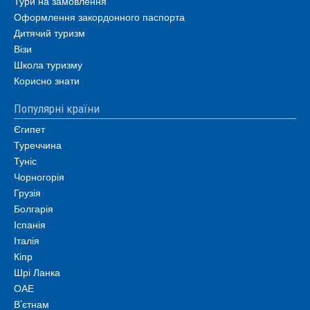
Тури на замовлення
Оформлення закордонного паспорта
Дитячий туризм
Візи
Школа туризму
Корисно знати
Популярні країни
Єгипет
Туреччина
Туніс
Чорногорія
Грузія
Болгарія
Іспанія
Італія
Кіпр
Шрі Ланка
ОАЕ
В’єтнам