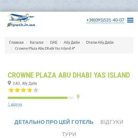
+38(095)531-40-07
Главная
Каталог
ОАЕ
Абу Даби
Отели Абу Даби
Crowne Plaza Abu Dhabi Yas Island 4*
CROWNE PLAZA ABU DHABI YAS ISLAND
ОАЭ, Абу Даби
9
1 відгук
ДЕТАЛЬНО ПРО ЦЕЙ ГОТЕЛЬ
ВІДГУКИ
ТУРИ