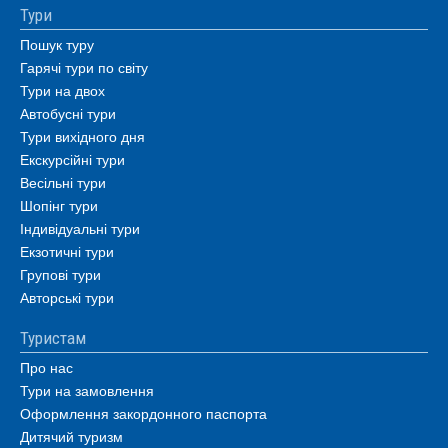
Тури
Пошук туру
Гарячі тури по світу
Тури на двох
Автобусні тури
Тури вихідного дня
Екскурсійні тури
Весільні тури
Шопінг тури
Індивідуальні тури
Екзотичні тури
Групові тури
Авторські тури
Туристам
Про нас
Тури на замовлення
Оформлення закордонного паспорта
Дитячий туризм