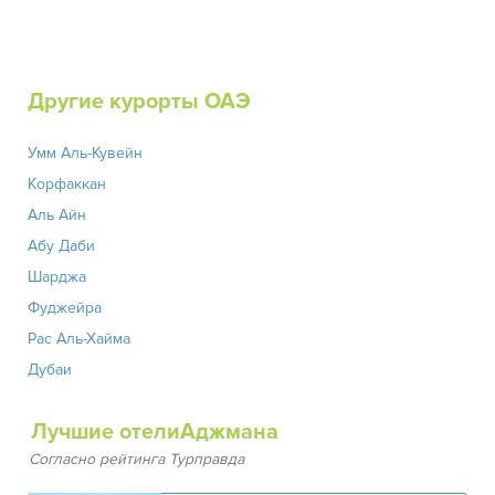
Другие курорты ОАЭ
Умм Аль-Кувейн
Корфаккан
Аль Айн
Абу Даби
Шарджа
Фуджейра
Рас Аль-Хайма
Дубаи
Лучшие отелиАджмана
Согласно рейтинга Турправда