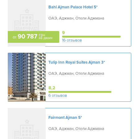
Bahi Ajman Palace Hotel
5*
ОАЭ, Аджман, Отели Аджмана
9
грн
90 787
от
на двоих
16 отзывов
Tulip Inn Royal Suites Ajman
3*
ОАЭ, Аджман, Отели Аджмана
8,2
6 отзывов
Fairmont Ajman
5*
ОАЭ, Аджман, Отели Аджмана