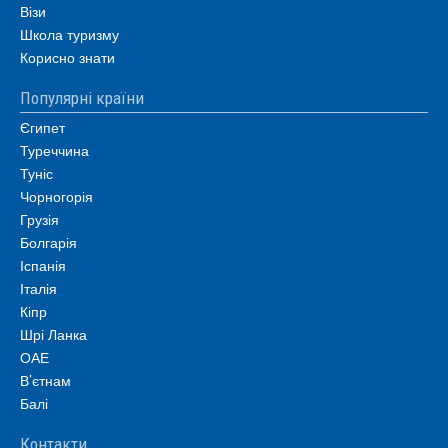
Візи
Школа туризму
Корисно знати
Популярні країни
Єгипет
Туреччина
Туніс
Чорногорія
Грузія
Болгарія
Іспанія
Італія
Кіпр
Шрі Ланка
ОАЕ
В’єтнам
Балі
Контакти