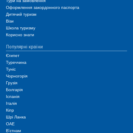
Тури на замовлення
Оформлення закордонного паспорта
Дитячий туризм
Візи
Школа туризму
Корисно знати
Популярні країни
Єгипет
Туреччина
Туніс
Чорногорія
Грузія
Болгарія
Іспанія
Італія
Кіпр
Шрі Ланка
ОАЕ
В’єтнам